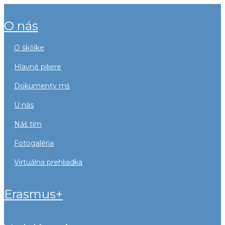
o nás
o škôlke
hlavné piliere
dokumenty mš
u nás
náš tím
fotogaléria
virtuálna prehliadka
erasmus+