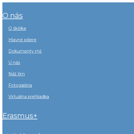
o nás
o škôlke
hlavné piliere
dokumenty mš
u nás
náš tím
fotogaléria
virtuálna prehliadka
erasmus+