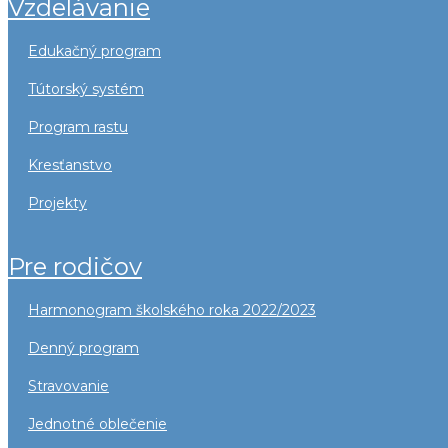
vzdelávanie
edukačný program
tútorský systém
program rastu
kresťanstvo
projekty
pre rodičov
harmonogram školského roka 2022/2023
denný program
stravovanie
jednotné oblečenie