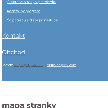
otvorené stredy v pramienku
adaptačný program
čo potrebuje dieťa pri nástupe
kontakt
obchod
Kontakt:
00421 911 786 300
|
Virtuálna prehliadka
Môj účet
mapa stranky