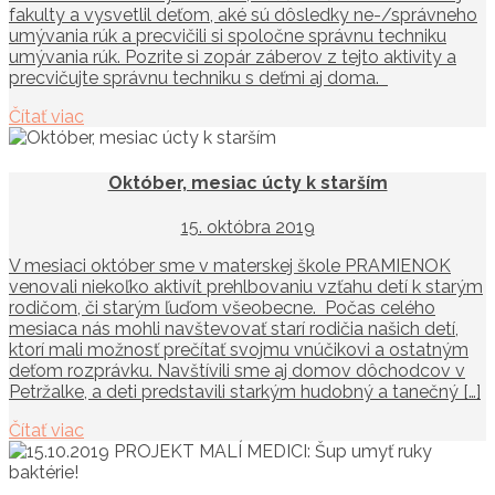
fakulty a vysvetlil deťom, aké sú dôsledky ne-/správneho
umývania rúk a precvičili si spoločne správnu techniku
umývania rúk. Pozrite si zopár záberov z tejto aktivity a
precvičujte správnu techniku s deťmi aj doma.
Čítať viac
Október, mesiac úcty k starším
15. októbra 2019
V mesiaci október sme v materskej škole PRAMIENOK
venovali niekoľko aktivít prehlbovaniu vzťahu detí k starým
rodičom, či starým ľuďom všeobecne. Počas celého
mesiaca nás mohli navštevovať starí rodičia našich detí,
ktorí mali možnosť prečítať svojmu vnúčikovi a ostatným
deťom rozprávku. Navštívili sme aj domov dôchodcov v
Petržalke, a deti predstavili starkým hudobný a tanečný […]
Čítať viac