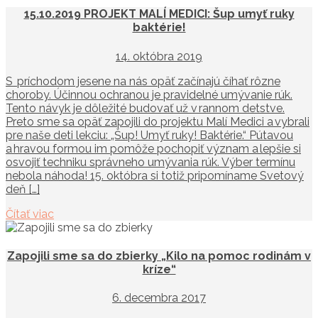
15.10.2019 PROJEKT MALÍ MEDICI: Šup umyť ruky
baktérie!
14. októbra 2019
S príchodom jesene na nás opäť začínajú číhať rôzne
choroby. Účinnou ochranou je pravidelné umývanie rúk.
Tento návyk je dôležité budovať už v rannom detstve.
Preto sme sa opäť zapojili do projektu Malí Medici a vybrali
pre naše deti lekciu: „Šup! Umyť ruky! Baktérie.“ Pútavou
a hravou formou im pomôže pochopiť význam a lepšie si
osvojiť techniku správneho umývania rúk. Výber termínu
nebola náhoda! 15. októbra si totiž pripomíname Svetový
deň […]
Čítať viac
Zapojili sme sa do zbierky „Kilo na pomoc rodinám v
kríze“
6. decembra 2017