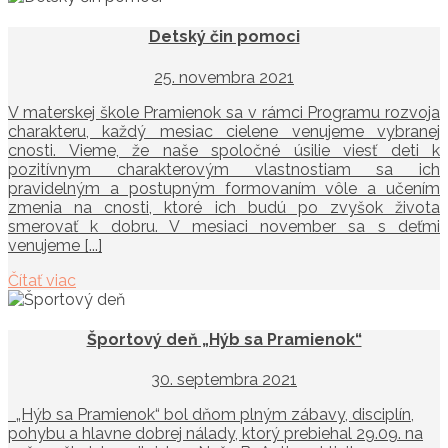
Detský čin pomoci
25. novembra 2021
V materskej škole Pramienok sa v rámci Programu rozvoja
charakteru, každý mesiac cielene venujeme vybranej
cnosti. Vieme, že naše spoločné úsilie viesť deti k
pozitívnym charakterovým vlastnostiam sa ich
pravidelným a postupným formovaním vôle a učením
zmenia na cnosti, ktoré ich budú po zvyšok života
smerovať k dobru. V mesiaci november sa s deťmi
venujeme [...]
Čítať viac
Športový deň „Hýb sa Pramienok“
30. septembra 2021
„Hýb sa Pramienok“ bol dňom plným zábavy, disciplín,
pohybu a hlavne dobrej nálady, ktorý prebiehal 29.09. na