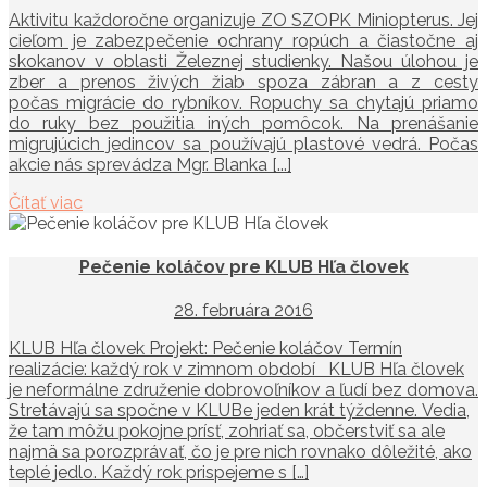
Aktivitu každoročne organizuje ZO SZOPK Miniopterus. Jej
cieľom je zabezpečenie ochrany ropúch a čiastočne aj
skokanov v oblasti Železnej studienky. Našou úlohou je
zber a prenos živých žiab spoza zábran a z cesty
počas migrácie do rybníkov. Ropuchy sa chytajú priamo
do ruky bez použitia iných pomôcok. Na prenášanie
migrujúcich jedincov sa používajú plastové vedrá. Počas
akcie nás sprevádza Mgr. Blanka [...]
Čítať viac
Pečenie koláčov pre KLUB Hľa človek
28. februára 2016
KLUB Hľa človek Projekt: Pečenie koláčov Termín
realizácie: každý rok v zimnom období KLUB Hľa človek
je neformálne združenie dobrovoľníkov a ľudí bez domova.
Stretávajú sa spočne v KLUBe jeden krát týždenne. Vedia,
že tam môžu pokojne prísť, zohriať sa, občerstviť sa ale
najmä sa porozprávať, čo je pre nich rovnako dôležité, ako
teplé jedlo. Každý rok prispejeme s […]