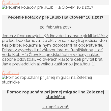
Čítať viac
Pečenie koláčov pre „Klub Hľa Človek“ 16.2.2017
20. februára 2017
Jeden z februárových týždňov deti usilovne piekli koláčiky
pre ľudí bez domova. Do aktivity sa zapojili aj rodičia, ktorí
tiež prispeli koláčmi a inými dobrotami na občerstvenie.
Prípravy vyvrcholili návštevou bratov františkánov, ktorí
vedú Klub Hľa Človek a predškoláci im vzácny náklad
osobne odovzdali. Vo dverách kláštora deti privítal brat
Ján a previedol ich aj veľkou kláštornou jedálňou, […]
Čítať viac
Pomoc ropuchám pri jarnej migrácii na Železnej
studničke
20. apríla 2016