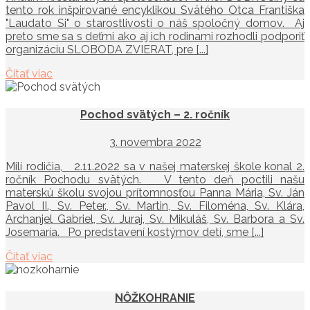
tento rok inšpirované encyklikou Svätého Otca Františka
"Laudato Si" o starostlivosti o náš spoločný domov. Aj
preto sme sa s deťmi ako aj ich rodinami rozhodli podporiť
organizáciu SLOBODA ZVIERAT, pre [...]
Čítať viac
Pochod svätých – 2. ročník
3. novembra 2022
Milí rodičia, 2.11.2022 sa v našej materskej škole konal 2.
ročník Pochodu svätých. V tento deň poctili našu
materskú školu svojou prítomnosťou Panna Mária, Sv. Ján
Pavol II., Sv. Peter., Sv. Martin, Sv. Filoména, Sv. Klára,
Archanjel Gabriel, Sv. Juraj, Sv. Mikuláš, Sv. Barbora a Sv.
Josemaría. Po predstavení kostýmov detí, sme [...]
Čítať viac
NȎŽKOHRANIE