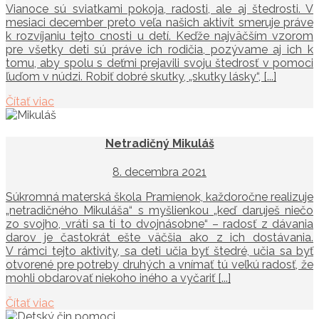
Vianoce sú sviatkami pokoja, radosti, ale aj štedrosti. V
mesiaci december preto veľa našich aktivít smeruje práve
k rozvíjaniu tejto cnosti u detí. Keďže najväčším vzorom
pre všetky deti sú práve ich rodičia, pozývame aj ich k
tomu, aby spolu s deťmi prejavili svoju štedrosť v pomoci
ľuďom v núdzi. Robiť dobré skutky, „skutky lásky“, [...]
Čítať viac
Netradičný Mikuláš
8. decembra 2021
Súkromná materská škola Pramienok, každoročne realizuje
„netradičného Mikuláša“ s myšlienkou „keď daruješ niečo
zo svojho, vráti sa ti to dvojnásobne“ – radosť z dávania
darov je častokrát ešte väčšia ako z ich dostávania.
V rámci tejto aktivity, sa deti učia byť štedré, učia sa byť
otvorené pre potreby druhých a vnímať tú veľkú radosť, že
mohli obdarovať niekoho iného a vyčariť [...]
Čítať viac