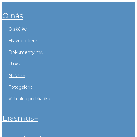
o nás
o škôlke
hlavné piliere
dokumenty mš
u nás
náš tím
fotogaléria
virtuálna prehliadka
erasmus+