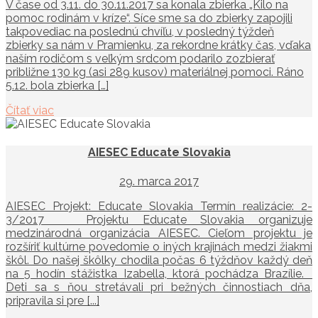
V čase od 3.11. do 30.11.2017 sa konala zbierka „Kilo na
pomoc rodinám v kríze“. Síce sme sa do zbierky zapojili
takpovediac na poslednú chvíľu, v posledný týždeň
zbierky sa nám v Pramienku, za rekordne krátky čas, vďaka
naším rodičom s veľkým srdcom podarilo zozbierať
približne 130 kg (asi 289 kusov) materiálnej pomoci. Ráno
5.12. bola zbierka […]
Čítať viac
AIESEC Educate Slovakia
29. marca 2017
AIESEC Projekt: Educate Slovakia Termín realizácie: 2-
3/2017 Projektu Educate Slovakia organizuje
medzinárodná organizácia AIESEC. Cieľom projektu je
rozšíriť kultúrne povedomie o iných krajinách medzi žiakmi
škôl. Do našej škôlky chodila počas 6 týždňov každý deň
na 5 hodín stážistka Izabella, ktorá pochádza Brazílie.
Deti sa s ňou stretávali pri bežných činnostiach dňa,
pripravila si pre [...]