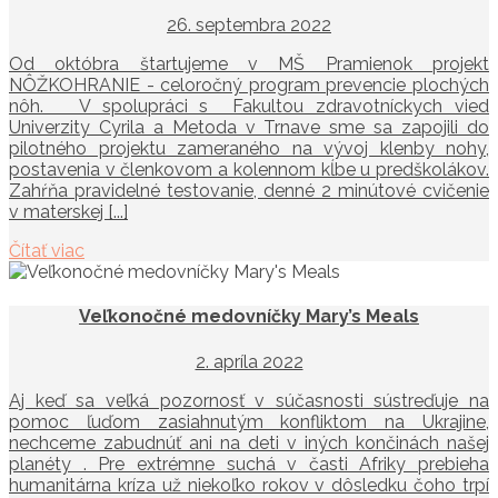
26. septembra 2022
Od októbra štartujeme v MŠ Pramienok projekt
NÔŽKOHRANIE - celoročný program prevencie plochých
nôh. V spolupráci s Fakultou zdravotníckych vied
Univerzity Cyrila a Metoda v Trnave sme sa zapojili do
pilotného projektu zameraného na vývoj klenby nohy,
postavenia v členkovom a kolennom kĺbe u predškolákov.
Zahŕňa pravidelné testovanie, denné 2 minútové cvičenie
v materskej [...]
Čítať viac
Veľkonočné medovníčky Mary’s Meals
2. apríla 2022
Aj keď sa veľká pozornosť v súčasnosti sústreďuje na
pomoc ľuďom zasiahnutým konfliktom na Ukrajine,
nechceme zabudnúť ani na deti v iných končinách našej
planéty . Pre extrémne suchá v časti Afriky prebieha
humanitárna kríza už niekoľko rokov v dôsledku čoho trpí