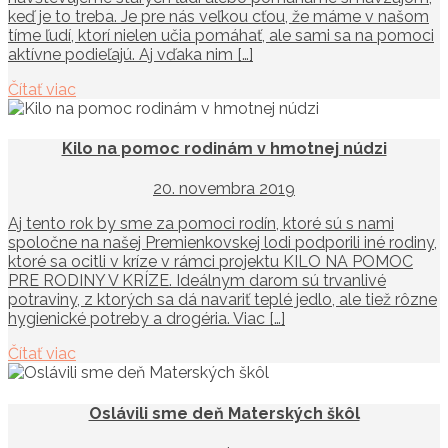
keď je to treba. Je pre nás veľkou cťou, že máme v našom
tíme ľudí, ktorí nielen učia pomáhať, ale sami sa na pomoci
aktívne podieľajú. Aj vďaka nim […]
Čítať viac
Kilo na pomoc rodinám v hmotnej núdzi
20. novembra 2019
Aj tento rok by sme za pomoci rodín, ktoré sú s nami
spoločne na našej Premienkovskej lodi podporili iné rodiny,
ktoré sa ocitli v kríze v rámci projektu KILO NA POMOC
PRE RODINY V KRÍZE. Ideálnym darom sú trvanlivé
potraviny, z ktorých sa dá navariť teplé jedlo, ale tiež rôzne
hygienické potreby a drogéria. Viac […]
Čítať viac
Oslávili sme deň Materských škôl