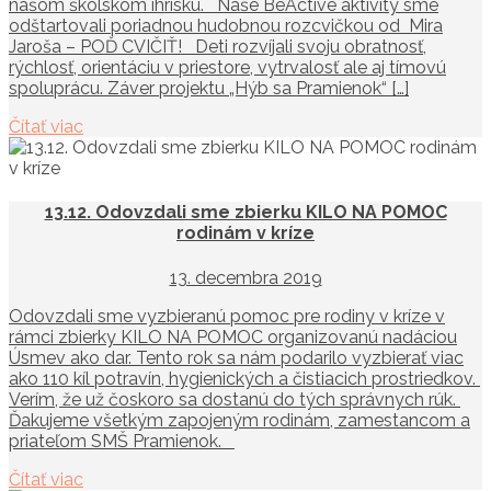
našom školskom ihrisku. Naše BeActive aktivity sme
odštartovali poriadnou hudobnou rozcvičkou od Mira
Jaroša – POĎ CVIČIŤ! Deti rozvíjali svoju obratnosť,
rýchlosť, orientáciu v priestore, vytrvalosť ale aj tímovú
spoluprácu. Záver projektu „Hýb sa Pramienok“ […]
Čítať viac
13.12. Odovzdali sme zbierku KILO NA POMOC
rodinám v kríze
13. decembra 2019
Odovzdali sme vyzbieranú pomoc pre rodiny v kríze v
rámci zbierky KILO NA POMOC organizovanú nadáciou
Úsmev ako dar. Tento rok sa nám podarilo vyzbierať viac
ako 110 kíl potravín, hygienických a čistiacich prostriedkov.
Verím, že už čoskoro sa dostanú do tých správnych rúk.
Ďakujeme všetkým zapojeným rodinám, zamestancom a
priateľom SMŠ Pramienok.
Čítať viac