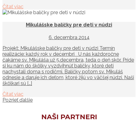
Čítať viac
Mikulášske balíčky pre deti v núdzi
6. decembra 2014
Projekt: Mikulášske balíčky pre deti v núdzi Termín
realizácie: každý rok v decembri U nás každoročne
čakáme sv. Mikuláša už 5.decembra, teda o deň skôr. Príde
si ku nám do škôlky vyzdvihnúť balíčky, ktoré deti
nachystali doma s rodičmi. Balíčky potom sv. Mikuláš
odnesie a daruje ich deťom, ktoré žijú vo väčšej núdzi. Naši
škôlkari sú […]
Čítať viac
Pozrieť ďalšie
NAŠI PARTNERI