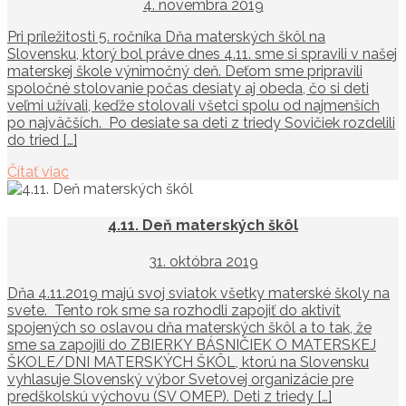
4. novembra 2019
Pri príležitosti 5. ročníka Dňa materských škôl na
Slovensku, ktorý bol práve dnes 4.11. sme si spravili v našej
materskej škole výnimočný deň. Deťom sme pripravili
spoločné stolovanie počas desiaty aj obeda, čo si deti
veľmi užívali, keďže stolovali všetci spolu od najmenších
po najväčších. Po desiate sa deti z triedy Sovičiek rozdelili
do tried […]
Čítať viac
4.11. Deň materských škôl
31. októbra 2019
Dňa 4.11.2019 majú svoj sviatok všetky materské školy na
svete. Tento rok sme sa rozhodli zapojiť do aktivít
spojených so oslavou dňa materských škôl a to tak, že
sme sa zapojili do ZBIERKY BÁSNIČIEK O MATERSKEJ
ŠKOLE/DNI MATERSKÝCH ŠKÔL, ktorú na Slovensku
vyhlasuje Slovenský výbor Svetovej organizácie pre
predškolskú výchovu (SV OMEP). Deti z triedy […]