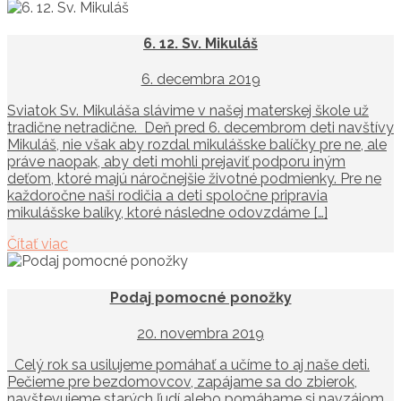
6. 12. Sv. Mikuláš
6. decembra 2019
Sviatok Sv. Mikuláša slávime v našej materskej škole už
tradične netradične. Deň pred 6. decembrom deti navštívy
Mikuláš, nie však aby rozdal mikulášske balíčky pre ne, ale
práve naopak, aby deti mohli prejaviť podporu iným
deťom, ktoré majú náročnejšie životné podmienky. Pre ne
každoročne naši rodičia a deti spoločne pripravia
mikulášske balíky, ktoré následne odovzdáme […]
Čítať viac
Podaj pomocné ponožky
20. novembra 2019
Celý rok sa usilujeme pomáhať a učíme to aj naše deti.
Pečieme pre bezdomovcov, zapájame sa do zbierok,
navštevujeme starých ľudí alebo pomáhame si navzájom,