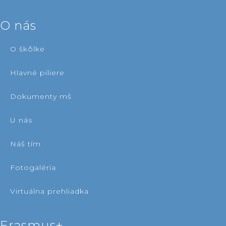
o nás
o škôlke
hlavné piliere
dokumenty mš
u nás
náš tím
fotogaléria
virtuálna prehliadka
erasmus+