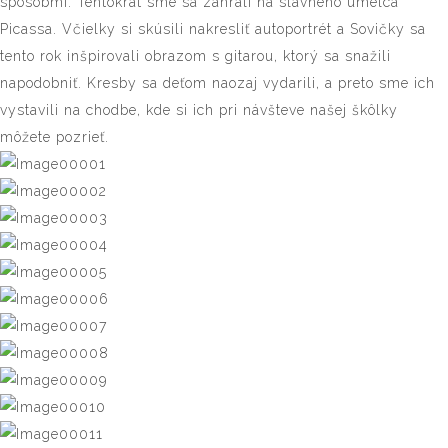
spôsobmi. Tentokrát sme sa zahrali na slávneho umelca
Picassa. Včielky si skúsili nakresliť autoportrét a Sovičky sa
tento rok inšpirovali obrazom s gitarou, ktorý sa snažili
napodobniť. Kresby sa deťom naozaj vydarili, a preto sme ich
vystavili na chodbe, kde si ich pri návšteve našej škôlky
môžete pozrieť.