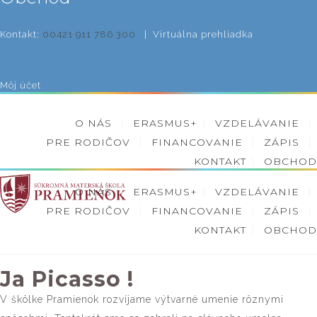
Kontakt:
00421 911 786 300
|
Virtuálna prehliadka
Môj účet
O NÁS
ERASMUS+
VZDELÁVANIE
PRE RODIČOV
FINANCOVANIE
ZÁPIS
KONTAKT
OBCHOD
O NÁS
ERASMUS+
VZDELÁVANIE
PRE RODIČOV
FINANCOVANIE
ZÁPIS
KONTAKT
OBCHOD
Ja Picasso !
V škôlke Pramienok rozvíjame výtvarné umenie rôznymi