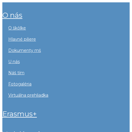
o nás
o škôlke
hlavné piliere
dokumenty mš
u nás
náš tím
fotogaléria
virtuálna prehliadka
erasmus+