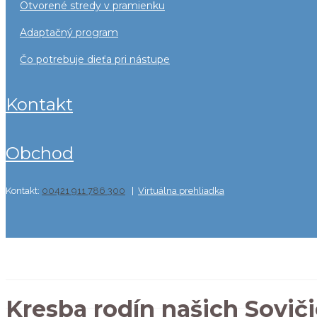
otvorené stredy v pramienku
adaptačný program
čo potrebuje dieťa pri nástupe
kontakt
obchod
Kontakt:
00421 911 786 300
|
Virtuálna prehliadka
Môj účet
Kresba rodín našich Sovič