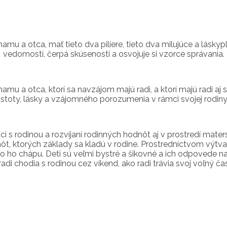
amu a otca, mať tieto dva piliere, tieto dva milujúce a lásky
vedomostí, čerpá skúsenosti a osvojuje si vzorce správania.
amu a otca, ktorí sa navzájom majú radi, a ktorí majú radi aj 
istoty, lásky a vzájomného porozumenia v rámci svojej rodiny
i s rodinou a rozvíjaní rodinných hodnôt aj v prostredí mater
t, ktorých základy sa kladú v rodine. Prostredníctvom výtvarn
 ho chápu. Deti sú veľmi bystré a šikovné a ich odpovede na
chodia s rodinou cez víkend, ako radi trávia svoj voľný čas. Pri