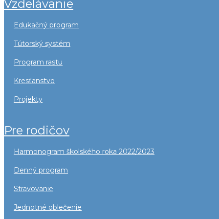
vzdelávanie
edukačný program
tútorský systém
program rastu
kresťanstvo
projekty
pre rodičov
harmonogram školského roka 2022/2023
denný program
stravovanie
jednotné oblečenie