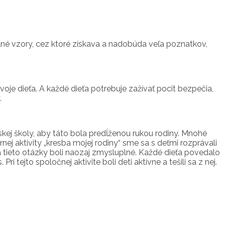
plné vzory, cez ktoré získava a nadobúda veľa poznatkov,
svoje dieťa. A každé dieťa potrebuje zažívať pocit bezpečia,
.
skej školy, aby táto bola predĺženou rukou rodiny. Mnohé
ej aktivity „kresba mojej rodiny“ sme sa s deťmi rozprávali
 tieto otázky boli naozaj zmysluplné. Každé dieťa povedalo
 tejto spoločnej aktivite boli deti aktívne a tešili sa z nej.