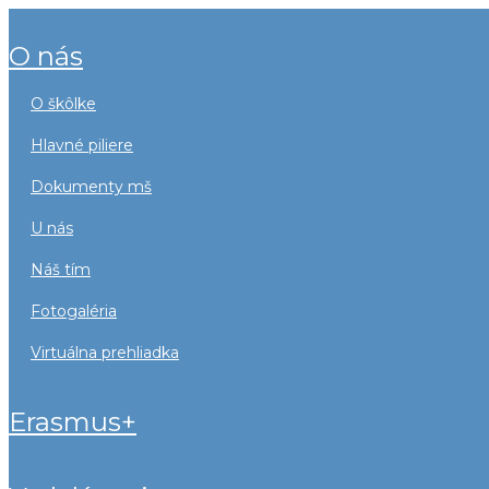
o nás
o škôlke
hlavné piliere
dokumenty mš
u nás
náš tím
fotogaléria
virtuálna prehliadka
erasmus+