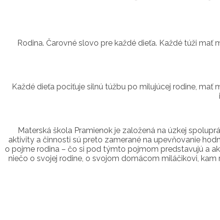
Rodina. Čarovné slovo pre každé dieťa. Každé túži mať m
Každé dieťa pociťuje silnú túžbu po milujúcej rodine, mať m
Materská škola Pramienok je založená na úzkej spoluprác
aktivity a činnosti sú preto zamerané na upevňovanie hodnô
o pojme rodina – čo si pod týmto pojmom predstavujú a ako
niečo o svojej rodine, o svojom domácom miláčikovi, kam radi 