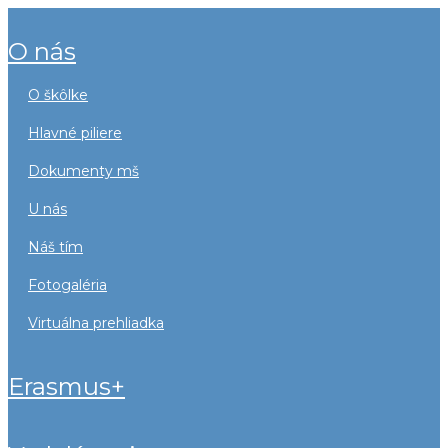
o nás
o škôlke
hlavné piliere
dokumenty mš
u nás
náš tím
fotogaléria
virtuálna prehliadka
erasmus+