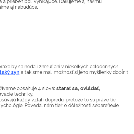
 a priebeh boli vynikajúce. Ďakujeme aj nášmu
tníme aj nabudúce.
raxe by sa nedali zhrnúť ani v niekoľkých celodenných
taký syn
a tak sme mali možnosť si jeho myšlienky dopĺniť
režívame obsahuje 4 slová:
starať sa, ovládať,
vacie techniky.
osúvajú každý vzťah dopredu, pretože to sú práve tie
ychológie. Povedal nám tiež o dôležitosti sebareflexie,