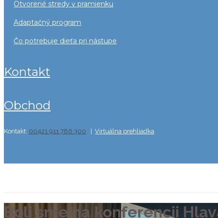
otvorené stredy v pramienku
adaptačný program
čo potrebuje dieťa pri nástupe
kontakt
obchod
Kontakt:
00421 911 786 300
|
Virtuálna prehliadka
Môj účet
Boli sme na konferencii Hlav