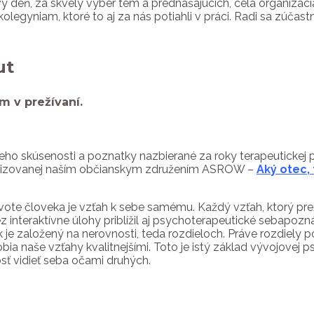
deň, za skvelý výber tém a prednášajúcich, celá organizácia
olegyniam, ktoré to aj za nás potiahli v práci. Radi sa zúčas
ut
 v prežívaní.
ho skúsenosti a poznatky nazbierané za roky terapeutickej p
ganizovanej naším občianskym združením ASROW –
Aký otec, 
 živote človeka je vzťah k sebe samému. Každý vzťah, ktorý p
nteraktívne úlohy priblížil aj psychoterapeutické sebapozná
je založený na nerovnosti, teda rozdieloch. Práve rozdiely p
a naše vzťahy kvalitnejšími. Toto je istý základ vývojovej ps
osť vidieť seba očami druhých.