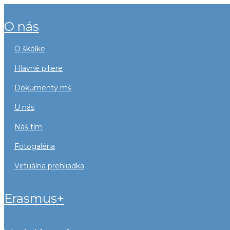
o nás
o škôlke
hlavné piliere
dokumenty mš
u nás
náš tím
fotogaléria
virtuálna prehliadka
erasmus+