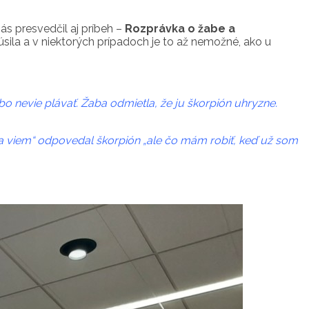
ás presvedčil aj príbeh –
Rozprávka o žabe a
 úsila a v niektorých prípadoch je to až nemožné, ako u
ebo nevie plávať. Žaba odmietla, že ju škorpión uhryzne.
„Ja viem“ odpovedal škorpión „ale čo mám robiť, keď už som