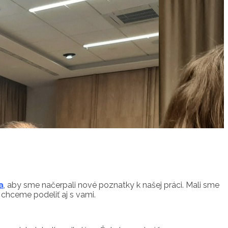
a
, aby sme načerpali nové poznatky k našej práci. Mali sme
 chceme podeliť aj s vami.