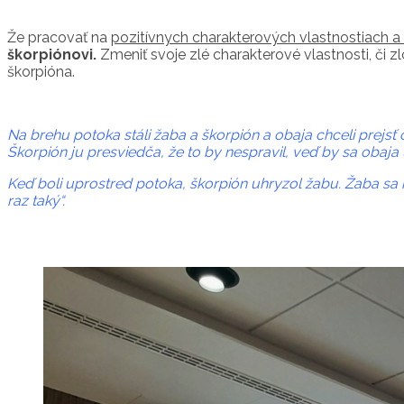
Že pracovať na
pozitívnych charakterových vlastnostiach 
škorpiónovi.
Zmeniť svoje zlé charakterové vlastnosti, či z
škorpióna.
Na brehu potoka stáli žaba a škorpión a obaja chceli prejsť 
Škorpión ju presviedča, že to by nespravil, veď by sa obaja 
Keď boli uprostred potoka, škorpión uhryzol žabu. Žaba sa n
raz taký“.