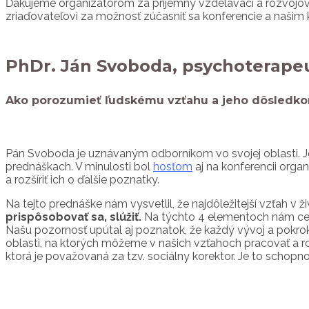
Ďakujeme organizátorom za príjemný vzdelávací a rozvojový 
zriaďovateľovi za možnosť zúčasniť sa konferencie a našim k
PhDr. Ján Svoboda, psychoterape
Ako porozumieť ľudskému vzťahu a jeho dôsledkom
Pán Svoboda je uznávaným odborníkom vo svojej oblasti. Je
prednáškach. V minulosti bol
hosťom
aj na konferencii or
a rozšíriť ich o ďalšie poznatky.
Na tejto prednáške nám vysvetlil, že najdôležitejší vzťah v
prispôsobovať sa, slúžiť.
Na týchto 4 elementoch nám cez i
Našu pozornosť upútal aj poznatok, že každý vývoj a pokrok 
oblasti, na ktorých môžeme v našich vzťahoch pracovať a robi
ktorá je považovaná za tzv. sociálny korektor. Je to schopn