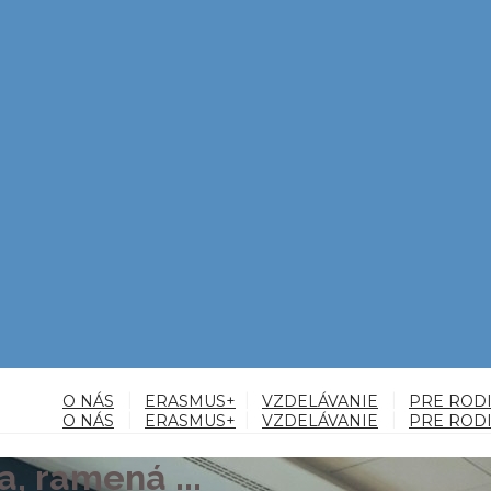
O NÁS
ERASMUS+
VZDELÁVANIE
PRE ROD
O NÁS
ERASMUS+
VZDELÁVANIE
PRE ROD
a, ramená ...