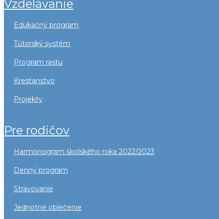
vzdelávanie
edukačný program
tútorský systém
program rastu
kresťanstvo
projekty
pre rodičov
harmonogram školského roka 2022/2023
denný program
stravovanie
jednotné oblečenie