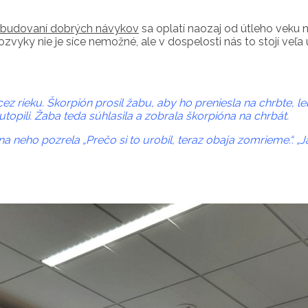
a budovaní dobrých návykov
sa oplatí naozaj od útleho veku n
lozvyky nie je síce nemožné, ale v dospelosti nás to stojí veľa
cez rieku. Škorpión prosil žabu, aby ho preniesla na chrbte, l
utopili. Žaba teda súhlasila a zobrala škorpióna na chrbát.
a neho pozrela „Prečo si to urobil, teraz obaja zomrieme.“. 